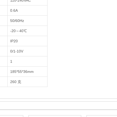
110-240VAC
0.6A
50/60Hz
-20～40℃
IP20
0/1-10V
1
185*55*36mm
260 克