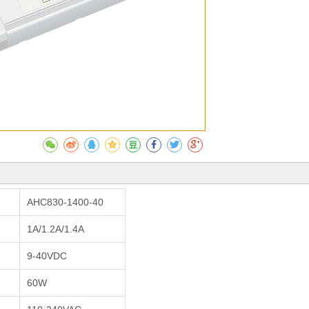
AHC830-1400-40
1A/1.2A/1.4A
9-40VDC
60W