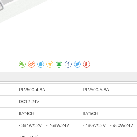
RLV500-4-8A
RLV500-5-8A
DC12-24V
8A*4CH
8A*5CH
≤384W/12V ≤768W/24V
≤480W/12V ≤960W/24V