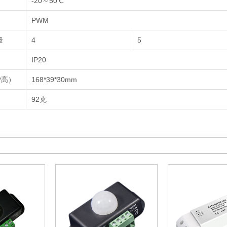
-20～50℃
PWM
量
4
5
IP20
*高）
168*39*30mm
92克